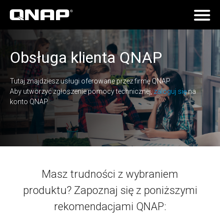
Obsługa klienta QNAP
Tutaj znajdziesz usługi oferowane przez firmę QNAP
Aby utworzyć zgłoszenie pomocy technicznej,
zaloguj się
na
konto QNAP.
Masz trudności z wybraniem
produktu? Zapoznaj się z poniższymi
rekomendacjami QNAP: